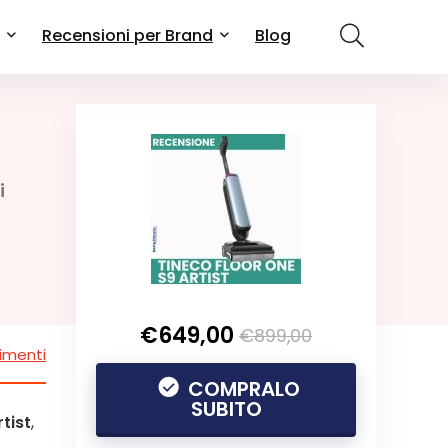
Recensioni per Brand
Blog
i
€649,00
€899,00
imenti
COMPRALO
SUBITO
tist
,