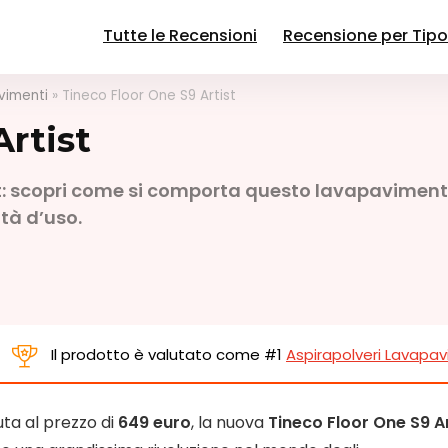
Tutte le Recensioni
Recensione per Tipo
vimenti
»
Tineco Floor One S9 Artist
Artist
st: scopri come si comporta questo lavapaviment
tà d’uso.
Il prodotto è valutato come
#1
Aspirapolveri Lavapav
ta al prezzo di
649 euro
, la nuova
Tineco Floor One S9 Ar