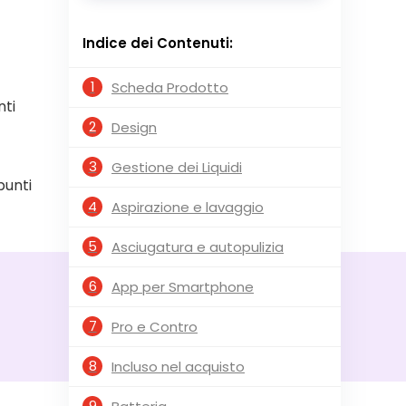
Indice dei Contenuti:
1
Scheda Prodotto
nti
2
Design
3
Gestione dei Liquidi
punti
4
Aspirazione e lavaggio
5
Asciugatura e autopulizia
6
App per Smartphone
7
Pro e Contro
8
Incluso nel acquisto
9