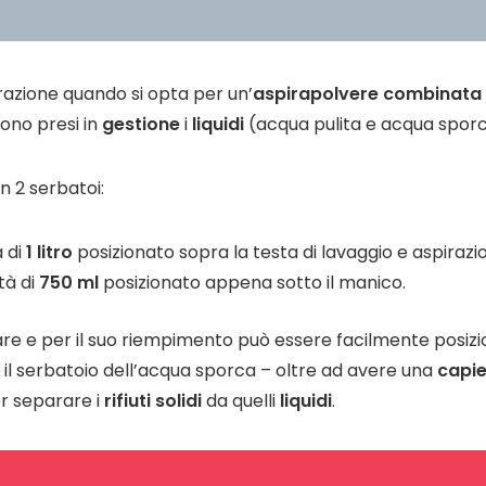
razione quando si opta per un’
aspirapolvere combinata
gono presi in
gestione
i
liquidi
(acqua pulita e acqua sporc
n 2 serbatoi:
à di
1 litro
posizionato sopra la testa di lavaggio e aspirazi
tà di
750 ml
posizionato appena sotto il manico.
tare e per il suo riempimento può essere facilmente posiz
il serbatoio dell’acqua sporca – oltre ad avere una
capi
r separare i
rifiuti solidi
da quelli
liquidi
.