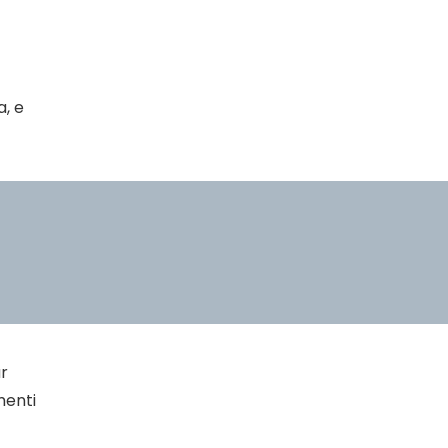
, e
ar
menti