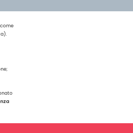
come
a).
one;
ionato
enza