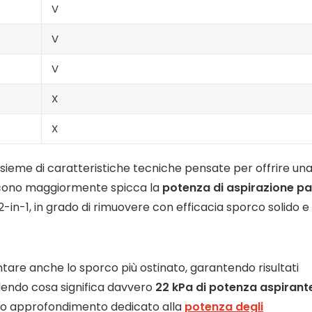
V
V
V
X
X
 insieme di caratteristiche tecniche pensate per offrire un
piscono maggiormente spicca la
potenza di aspirazione pa
-in-1, in grado di rimuovere con efficacia sporco solido e
tare anche lo sporco più ostinato, garantendo risultati
iedendo cosa significa davvero
22 kPa di potenza aspirant
stro approfondimento dedicato alla
potenza degli