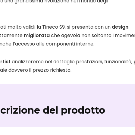
o una grandissima rivoluzione nel mondo degli
ati molto validi, la Tineco S9, si presenta con un
design
ttamente
migliorata
che agevola non soltanto i movime
 anche l’accesso alle componenti interne.
rtist
analizzeremo nel dettaglio prestazioni, funzionalità, 
 vale davvero il prezzo richiesto.
scrizione del prodotto