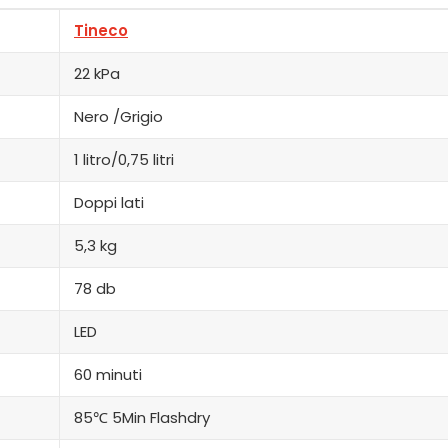
Tineco
22 kPa
Nero /Grigio
1 litro/0,75 litri
Doppi lati
5,3 kg
78 db
LED
60 minuti
85℃ 5Min Flashdry