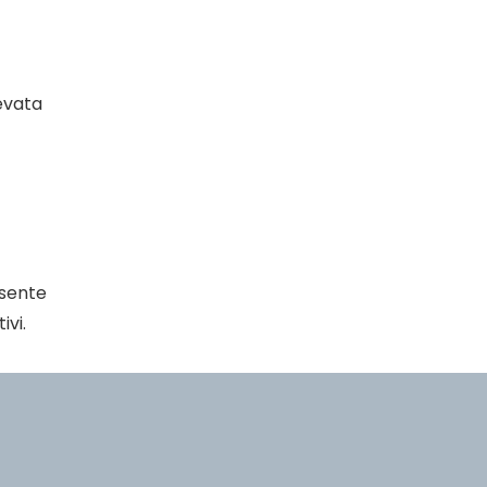
evata
sente
ivi.