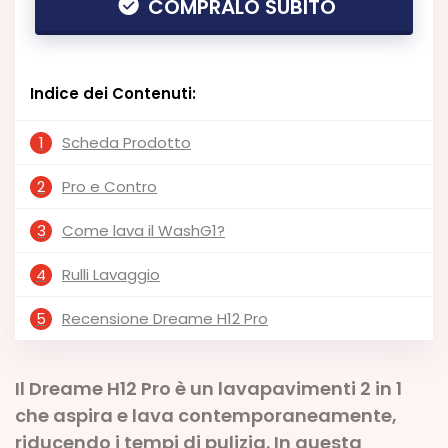
COMPRALO SUBITO
Indice dei Contenuti:
1
Scheda Prodotto
2
Pro e Contro
3
Come lava il WashG1?
4
Rulli Lavaggio
5
Recensione Dreame H12 Pro
Il Dreame H12 Pro è un lavapavimenti 2 in 1
che aspira e lava contemporaneamente,
riducendo i tempi di pulizia. In questa