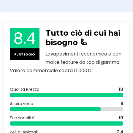
8.4
Tutto ciò di cui hai
bisogno 🦾
Lavapavimenti economico e con
PUNTEGGIO
molte feature da top di gamma.
Valore commerciale sopra i 1.000€!
Qualità Prezzo
10
Aspirazione
8
Funzionalità
10
Peli di Animali
7.4