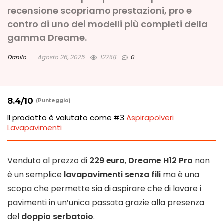
recensione scopriamo prestazioni, pro e
contro di uno dei modelli più completi della
gamma Dreame.
Danilo
Agosto 26, 2025
12768
0
8.4
/10
(Punteggio)
Il prodotto è valutato come
#3
Aspirapolveri
Lavapavimenti
Venduto al prezzo di
229 euro
,
Dreame H12 Pro
non
è un semplice
lavapavimenti senza fili
ma è una
scopa che permette sia di aspirare che di lavare i
pavimenti in un’unica passata grazie alla presenza
del
doppio serbatoio
.