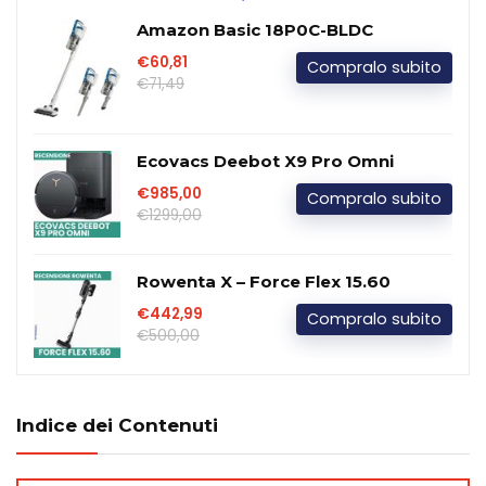
Amazon Basic ‎18P0C-BLDC
€60,81
Compralo subito
€71,49
Ecovacs Deebot X9 Pro Omni
€985,00
Compralo subito
€1299,00
Rowenta X – Force Flex 15.60
€442,99
Compralo subito
€500,00
Indice dei Contenuti