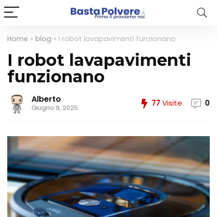
Home
»
blog
»
I robot lavapavimenti funzionano
I robot lavapavimenti
funzionano
Alberto
77
Visite
0
Giugno 9, 2025