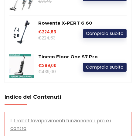
€71,49
Rowenta X-PERT 6.60
€224,63
Compralo subito
€224,63
Tineco Floor One S7 Pro
€399,00
Compralo subito
€439,00
Indice dei Contenuti
I robot lavapavimenti funzionano: i pro e i
contro